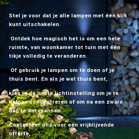
Stel je voor dat je alle lampen met één klik 
kunt uitschakelen.
 Ontdek hoe magisch het is om een hele 
ruimte, van woonkamer tot
 tuin
 met één 
tikje volledig te veranderen.
 Of gebruik je lampen om te doen of je 
thuis bent. En als je wel thuis bent, 
kies je de juiste lichtinstelling om je te 
helpen concentreren of om na een zware 
dag te ontspannen.
Contacteer ons voor een vrijblijvende 
offerte,